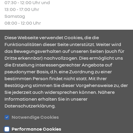
07:30 - 12:00 Uhr und
13:00 - 17:00 Uhr
Samstag
08:00 - 12:00 Uhr
Abbildung zeigt Sonderausstattung.
Diese Webseite verwendet Cookies, die die
Funktionalitäten dieser Seite unterstützt. Weiter wird
das Bewegungsverhalten auf unseren Seiten (auch für
Dritte erkennbar) nachvollzogen. Dies ermöglicht uns
KONTAKT & ANFAHRT
die Erstellung interessengerechter Angebote auf
pseudonymer Basis, d.h. eine Zuordnung zu einer
bestimmten Person findet nicht statt. Mit Ihrer
Bestätigung stimmen Sie dieser Vorgehensweise zu, der
ÖFFNUNGSZEITEN
Sie jederzeit auch widersprechen können. Nähere
Informationen erhalten Sie in unserer
Datenschutzerklärung.
STANDORTE
Notwendige Cookies
Performance Cookies