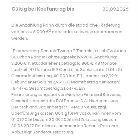
Gültig bei Kaufantrag bis
30.09.2026
Die Anzahlung kann durch die staatliche Förderung
2
von bis zu 6.000 €
ganz oder teilweise übernommen
werden.
1
Finanzierung: Renault Twingo E-Tech elektrisch Evolution
80 Urban Range: Fahrzeugpreis: 19.990 €. Anzahlung:
3.200 €. Nettodarlehensbetrag: 16.800 €. 48 Monate
Laufzeit (47 Raten à 159 € und eine Schlussrate: 11.014 €).
Gesamtlaufleistung: 40.000 km. Eff. Jahreszins 2,99 %.
Gebundener Sollzins 2,95 %. Gesamtbetrag der Raten:
18.447 €. Gesamtbetrag: 21.647 €. Ein
Finanzierungsangebot von Mobilize Financial Services,
Geschäftsbereich der RCI Banque S.A. Niederlassung
Deutschland, Jagenbergstr. 1, 41468 Neuss, zzgl.
Überführungskosten. Gültig für Privatkund/-innen vom
01.07.2026 bis zum 30.09.2026 und Zulassung bis zum
30.06.2027. Bei allen teilnehmenden Renault Partnern.
Abb. zeigt Sonderausstattung.