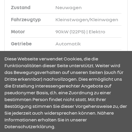
Zustand
Neuwagen
Fahrzeugtyp
Kleinstwagen/Kleinwagen
Motor
90kW (122PS) | Elektro
Getriebe
Automatik
Farbe
Black-Pearl-Schwarz
Diese Webseite verwendet Cookies, die die
Funktionalitäten dieser Seite unterstützt. Weiter wird
Ausstattung
Batterie
, u.v.m.
das Bewegungsverhalten auf unseren Seiten (auch für
Dritte erkennbar) nachvollzogen. Dies ermöglicht uns
die Erstellung interessengerechter Angebote auf
pseudonymer Basis, d.h. eine Zuordnung zu einer
Anfrage
bestimmten Person findet nicht statt. Mit Ihrer
Bestätigung stimmen Sie dieser Vorgehensweise zu, der
Finanzierung
Sie jederzeit auch widersprechen können. Nähere
Informationen erhalten Sie in unserer
Datenschutzerklärung.
Details