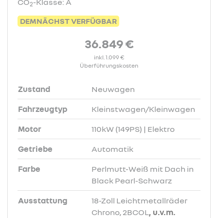
CO
-Klasse: A
2
DEMNÄCHST VERFÜGBAR
36.849 €
inkl. 1.099 €
Überführungskosten
Zustand
Neuwagen
Fahrzeugtyp
Kleinstwagen/Kleinwagen
Motor
110kW (149PS) | Elektro
Getriebe
Automatik
Farbe
Perlmutt-Weiß mit Dach in
Black Pearl-Schwarz
Ausstattung
18-Zoll Leichtmetallräder
Chrono, 2BCOL
, u.v.m.