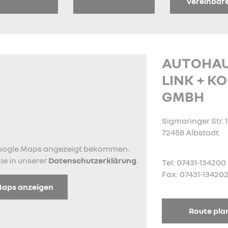
vereinbar
AUTOHA
LINK + K
GMBH
Sigmaringer Str. 
72458 Albstadt
 Google Maps angezeigt bekommen.
ie in unserer
Datenschutzerklärung
.
Tel: 07431-134200
Fax: 07431-13420
Maps anzeigen
Route pla