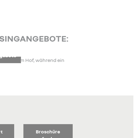
ASINGANGEBOTE:
ngebote
rt
Broschüre