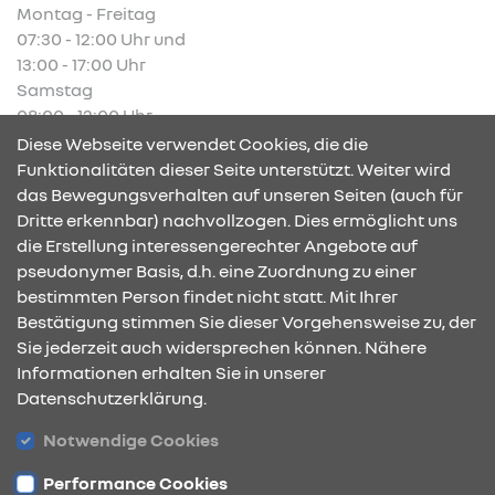
Montag - Freitag
07:30 - 12:00 Uhr und
13:00 - 17:00 Uhr
Samstag
08:00 - 12:00 Uhr
Diese Webseite verwendet Cookies, die die
Funktionalitäten dieser Seite unterstützt. Weiter wird
das Bewegungsverhalten auf unseren Seiten (auch für
Dritte erkennbar) nachvollzogen. Dies ermöglicht uns
KONTAKT & ANFAHRT
die Erstellung interessengerechter Angebote auf
pseudonymer Basis, d.h. eine Zuordnung zu einer
bestimmten Person findet nicht statt. Mit Ihrer
Bestätigung stimmen Sie dieser Vorgehensweise zu, der
ÖFFNUNGSZEITEN
Sie jederzeit auch widersprechen können. Nähere
Informationen erhalten Sie in unserer
Datenschutzerklärung.
STANDORTE
Notwendige Cookies
Performance Cookies