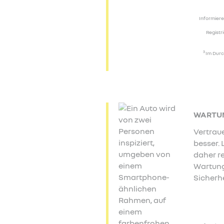
Informiere
Registr
3
Im Durch
WARTU
Vertraue
besser. 
daher 
Wartung
Sicherhe