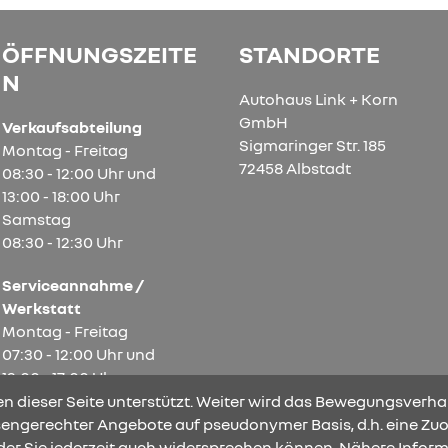
ÖFFNUNGSZEITE
STANDORTE
N
Autohaus Link + Korn
GmbH
Verkaufsabteilung
Sigmaringer Str. 185
Montag - Freitag
72458 Albstadt
08:30 - 12:00 Uhr und
13:00 - 18:00 Uhr
Samstag
08:30 - 12:30 Uhr
Serviceannahme /
Werkstatt
Montag - Freitag
07:30 - 12:00 Uhr und
13:00 - 17:00 Uhr
Samstag
n dieser Seite unterstützt. Weiter wird das Bewegungsverhal
08:00 - 12:00 Uhr
ssengerechter Angebote auf pseudonymer Basis, d.h. eine Zuo
der Sie jederzeit auch widersprechen können. Nähere Inform