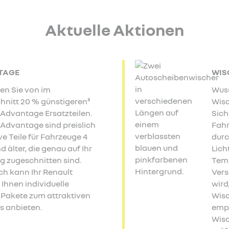
Aktuelle Aktionen
TAGE
WIS
ren Sie von im
Wuss
hnitt 20 % günstigeren³
Wisc
 Advantage Ersatzteilen.
Sich
 Advantage sind preislich
Fahr
ve Teile für Fahrzeuge 4
durc
d älter, die genau auf Ihr
Lich
g zugeschnitten sind.
Tem
ch kann Ihr Renault
Vers
Ihnen individuelle
wird
-Pakete zum attraktiven
Wisc
s anbieten.
empf
Wisc