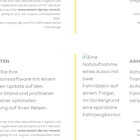
n Sie sich über das exklusive Angebot und
registrieren Sie sich jetzt auf MY Renault!
ierung unter
www.renault.de/my-renault
.
 gültig im Juni, Juli, August und September
Info
2026.
as Angebot gilt nicht für 100% elektrische
R
Fahrzeuge
TEN
Sie Ihre
Scha
ionssoftware mit einem
Tran
en Update auf den
Anh
n Stand und profitieren
Fahr
 einer optimalen
vers
ung auf Ihren Reisen.
n Sie sich über das exklusive Angebot und
Info
registrieren Sie sich jetzt auf MY Renault!
ierung unter
www.renault.de/my-renault
.
R
gültig im Juli, August und September 2026.
An