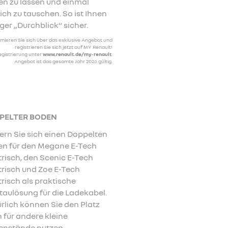
en zu lassen und einmal
lich zu tauschen. So ist Ihnen
iger „Durchblick“ sicher.
rmieren Sie sich über das exklusive Angebot und
registrieren Sie sich jetzt auf MY Renault!
egistrierung unter
www.renault.de/my-renault
.
Angebot ist das gesamte Jahr 2026 gültig.
PELTER BODEN
ern Sie sich einen Doppelten
n für den Megane E-Tech
trisch, den Scenic E-Tech
trisch und Zoe E-Tech
trisch als praktische
taulösung für die Ladekabel.
rlich können Sie den Platz
 für andere kleine
nstände nutzen.