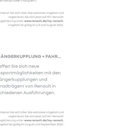
rmieren Sie sich über das exklusive Angebot und
registrieren Sie sich jetzt auf MY Renault!
egistrierung unter
www.renault.de/my-renault
.
Angebot ist gültig im Juli und August 2026.
ANHÄNGERKUPPLUNG + FAHRRADTRÄGER
ffen Sie sich neue
sportmöglichkeiten mit den
ängerkupplungen und
radträgern von Renault in
chiedenen Ausführungen.
rmieren Sie sich über das exklusive Angebot und
registrieren Sie sich jetzt auf MY Renault!
egistrierung unter
www.renault.de/my-renault
.
gebot ist gültig im August und September 2026.