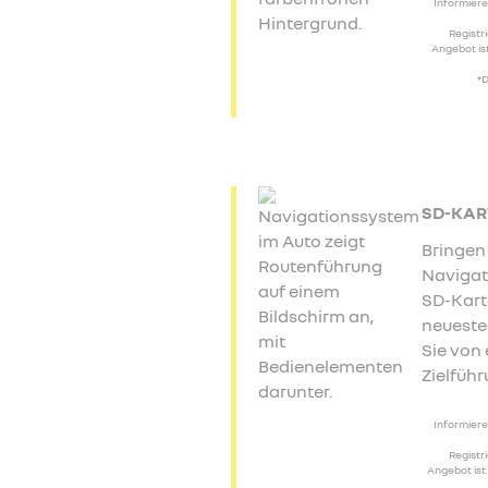
Informiere
Registr
Angebot ist
*D
SD-KAR
Bringen 
Navigat
SD-Kart
neueste
Sie von
Zielführ
Informiere
Registr
Angebot ist 