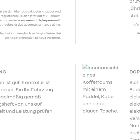
prüf
jähr
n Sie sich über das exklusive Angebot und
stet
registrieren Sie sich jetzt auf MY Renault!
ierung unter
www.renault.de/my-renault
.
Angebot ist das gesamte Jahr 2026 gültig.
Info
schnitt im Vergleich zu Originalteilen. Bei
R
allen teilnehmenden Renault Partnern.
NG
DOP
n ist gut. Kontrolle ist
Sich
Lassen Sie Ihr Fahrzeug
Bode
regelmäßig gemäß
elek
sheft von uns auf
elek
it und Leistung prüfen.
elek
Vers
Natü
auch
Gege